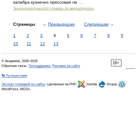
калибра кузнечно прессовая ли …
Энциклопедический словарь по металлургии
Страницы
←
Предыдущая
Следующая
→
1
2
3
4
5
6
7
8
9
10
11
12
13
© Академик, 2000-2026
18+
Обратная связь:
Техподдержка
,
Реклама на сайте
👣 Путешествия
Экспорт словарей на сайты
, сделанные на PHP,
Joomla,
Drupal,
WordPress, MODx.