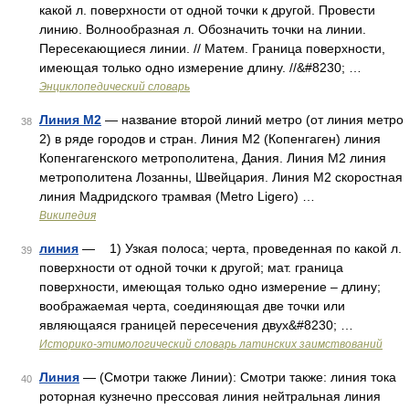
какой л. поверхности от одной точки к другой. Провести
линию. Волнообразная л. Обозначить точки на линии.
Пересекающиеся линии. // Матем. Граница поверхности,
имеющая только одно измерение длину. //&#8230; …
Энциклопедический словарь
Линия M2
— название второй линий метро (от линия метро
38
2) в ряде городов и стран. Линия M2 (Копенгаген) линия
Копенгагенского метрополитена, Дания. Линия М2 линия
метрополитена Лозанны, Швейцария. Линия М2 скоростная
линия Мадридского трамвая (Metro Ligero) …
Википедия
линия
— 1) Узкая полоса; черта, проведенная по какой л.
39
поверхности от одной точки к другой; мат. граница
поверхности, имеющая только одно измерение – длину;
воображаемая черта, соединяющая две точки или
являющаяся границей пересечения двух&#8230; …
Историко-этимологический словарь латинских заимствований
Линия
— (Смотри также Линии): Смотри также: линия тока
40
роторная кузнечно прессовая линия нейтральная линия