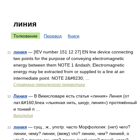
линия
Толкование
Перевод
Книги
линия
— [IEV number 151 12 27] EN line device connecting
31
two points for the purpose of conveying electromagnetic
energy between them NOTE 1 &ndash; Electromagnetic
energy may be extracted from or supplied to a line at an
intermediate point. NOTE 2&#8230; …
Справочник технического переводчика
Линия
— В Викисловаре есть статья «линия» Линия (от
32
лат.&#160;linea «льняная нить, шнур; линия») протяжённый
и тонкий п …
Википедия
линия
— сущ., ж., употр. часто Морфология: (нет) чего?
33
линии, чему? линии, (вижу) что? линию, чем? линией, о