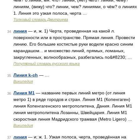
чём? о линии; мн. что? линии, (нет) чего? линий, чему?
линиям, (вижу) что? линии, чем? линиями, о чём? о линиях
1. Линия это узкая полоса, черта …
Толковый словарь Дмитриева
линия
— и, ж. 1) Черта, проведенная на какой л.
34
поверхности или в пространстве. Прямая линия. Провести
линию. Его большие костистые руки водили красно синим
карандашом... и множество линий, прямых, ломаных,
закругленных, волнообразных, разбегались по&#8230; …
Популярный словарь русского языка
Линия k-ch
— …
35
Википедия
Линия M1
— название первых линий метро (от линия
36
метро 1) в ряде городов и стран. Линия M1 (Копенгаген)
линия Копенгагенского метрополитена, Дания. Линия М1
линия метрополитена Лозанны, Швейцария. Линия М1
скоростная линия Мадридского трамвая (Metro Ligero) …
Википедия
линия
— и; ж. 1. Узкая полоса, черта, проведённая на
37